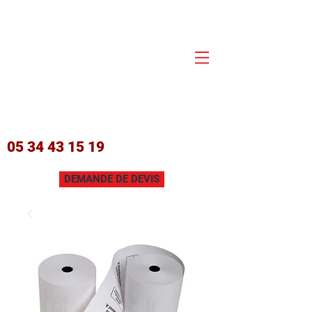
05 34 43 15 19
DEMANDE DE DEVIS