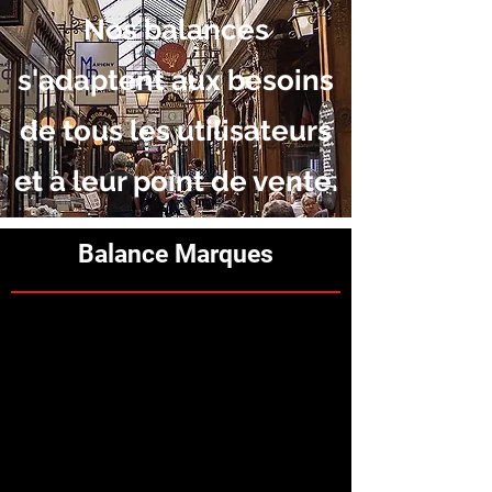
Nos balances
s'adaptent aux besoins
de tous les utilisateurs
et à leur point de vente.
Balance Marques
Nous vous
Proposons
des
produits diversifiés en intégrant
les dernières tendances
technologiques tout en
répondant aux besoins réels de
nos clients dans les
environnements commerciaux (