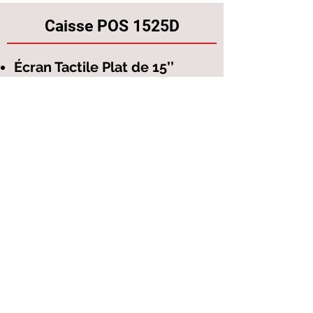
Caisse POS 1525D
Écran Tactile Plat de 15’’
technologie Capacitif
(1024x768)
Afficheur Client de 9.7’’
4 Ports USB 2.0 + 2 Ports USB
3.0
Structure en Aluminium