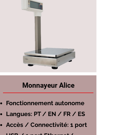
Monnayeur Alice
Fonctionnement autonome
Langues: PT / EN / FR / ES
Accès / Connectivité: 1 port